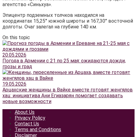
агентство «Синьхуа».
Эпицентр подземных толчков находился на
координатах 15,25° южной широты и 167,30° восточной
долготы. Очаг залегал на глубине 140 км.
On this topic
20.05.2026
Погода в Армении с 21 по 25 мая: ожидаются дожди,
грозы и град
19.05.2026
Арцахские женщины в Вайке вместе готовят женгялов
хац: инициатива Ани Егиазарян помогает создавать
новые возможности
About Us
Privacy Policy
Contact Us
Terms and Conditions
Disclaimer